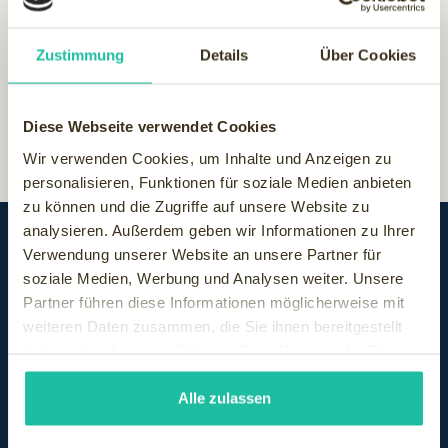
Während man in der Badescheune weiterhin ausgiebig
schwimmen und saunieren kann.
Wir gratulieren zum
gelungenen "Zuwachs"!
Zustimmung
Details
Über Cookies
Diese Webseite verwendet Cookies
Wir verwenden Cookies, um Inhalte und Anzeigen zu
personalisieren, Funktionen für soziale Medien anbieten
zu können und die Zugriffe auf unsere Website zu
analysieren. Außerdem geben wir Informationen zu Ihrer
Verwendung unserer Website an unsere Partner für
soziale Medien, Werbung und Analysen weiter. Unsere
Partner führen diese Informationen möglicherweise mit
weiteren Daten zusammen, die Sie ihnen bereitgestellt
haben oder die sie im Rahmen Ihrer Nutzung der Dienste
gesammelt haben.
Alle zulassen
SUBFOOTER MENU
Hotel finden