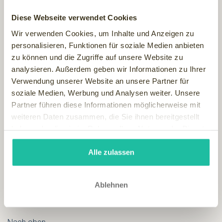
Es gibt nicht nur Produkte "for men" sondern auch
Diese Webseite verwendet Cookies
komplette Behandlungsprogramme, die speziell für "Ihn"
Wir verwenden Cookies, um Inhalte und Anzeigen zu
konzipiert wurden. Außerdem lassen sich fast alle Beauty-
personalisieren, Funktionen für soziale Medien anbieten
Programme entsprechend für den Herrn anpassen.
zu können und die Zugriffe auf unsere Website zu
analysieren. Außerdem geben wir Informationen zu Ihrer
Nach oben
Verwendung unserer Website an unsere Partner für
soziale Medien, Werbung und Analysen weiter. Unsere
Hund
Partner führen diese Informationen möglicherweise mit
weiteren Daten zusammen, die Sie ihnen bereitgestellt
- Darf der Hund mit ?
haben oder die sie im Rahmen Ihrer Nutzung der Dienste
gesammelt haben.
In den meisten Hotels darf ein kleiner bis mittlerer Hund
Alle zulassen
mitgebracht werden, gegen entsprechende Gebühr, die am
Ort zu zahlen ist. Hunde dürfen jedoch in den meisten Fällen
nicht ins Restaurant und in die Wellnessbereiche,
Ablehnen
Schwimmbad etc. Große Hunde müssen im Hotel angefragt
werden.