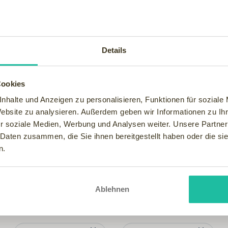
s der Mitgliedshotels ist
e Führung, lokaltypisches
kten der Region aus. Die
hr über dieses
Details
Cookies
nhalte und Anzeigen zu personalisieren, Funktionen für soziale
Website zu analysieren. Außerdem geben wir Informationen zu I
r soziale Medien, Werbung und Analysen weiter. Unsere Partner
 Daten zusammen, die Sie ihnen bereitgestellt haben oder die s
n.
Ablehnen