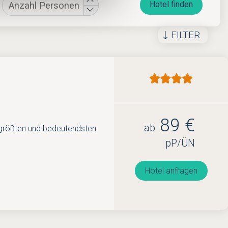
Hotel finden
FILTER
89 €
ab
r größten und bedeutendsten
pP/ÜN
Hotel anfragen