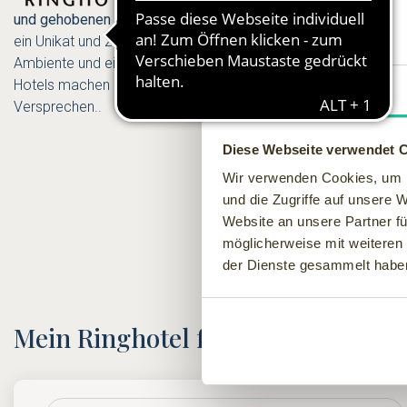
und gehobenen Drei-Sterne-Bereich
in ganz Deutschland. Jede
ein Unikat und zeichnet sich durch die private, sehr persönlich
Ambiente und eine hervorragende Küche mit saisonalen Produ
Hotels machen
HeimatGenuss zum Erlebnis
! Erfahren Sie me
Zustimmung
Versprechen..
Diese Webseite verwendet 
Wir verwenden Cookies, um I
und die Zugriffe auf unsere 
Website an unsere Partner fü
möglicherweise mit weiteren
der Dienste gesammelt habe
Mein Ringhotel finden