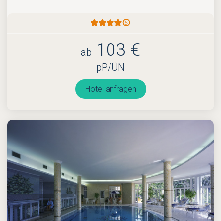
103 €
ab
pP/ÜN
Hotel anfragen