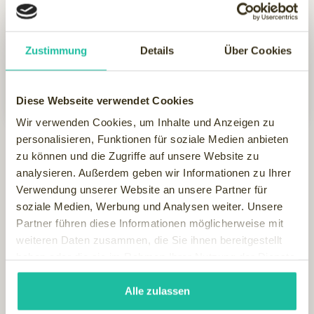
LifeStyle Resort Zum Kurfürsten
Deutschland, Rheinland-Pfalz, Bernkastel-Kues
Zustimmung
Details
Über Cookies
3 Nächte - Fine Dining & Wellness.
484
ab €
Diese Webseite verwendet Cookies
Wir verwenden Cookies, um Inhalte und Anzeigen zu
personalisieren, Funktionen für soziale Medien anbieten
Icons Home
zu können und die Zugriffe auf unsere Website zu
analysieren. Außerdem geben wir Informationen zu Ihrer
Verwendung unserer Website an unsere Partner für
soziale Medien, Werbung und Analysen weiter. Unsere
Partner führen diese Informationen möglicherweise mit
weiteren Daten zusammen, die Sie ihnen bereitgestellt
haben oder die sie im Rahmen Ihrer Nutzung der Dienste
Last-Minute
Magazin
gesammelt haben.
Alle zulassen