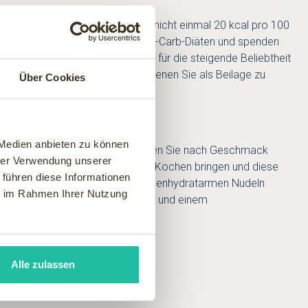
nt sowie ein Kaloriengehalt von nicht einmal 20 kcal pro 100
ydratgehalts insbesondere für Low-Carb-Diäten und spenden
en Einsetzbarkeit sind der Grund für die steigende Beliebtheit
dünstet sehr lecker. Zumeist dienen Sie als Beilage zu
Über Cookies
sundes Rezept zusammengestellt.
 Medien anbieten zu können
ivenöl in einer Pfanne an. Ergänzen Sie nach Geschmack
hrer Verwendung unserer
 bereits etwa 250 g Nudeln zum Kochen bringen und diese
 führen diese Informationen
eine vielfältige Auswahl an kohlenhydratarmen Nudeln
ie im Rahmen Ihrer Nutzung
n mit ihrem leicht nussigem Aroma und einem
Alle zulassen