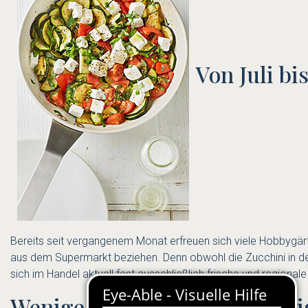
Von Juli bi
Bereits seit vergangenem Monat erfreuen sich viele Hobbygärtn
aus dem Supermarkt beziehen. Denn obwohl die Zucchini in den 
sich im Handel aktuell fast ausschließlich frische und regiona
Wenige Kalorien und vielseiti