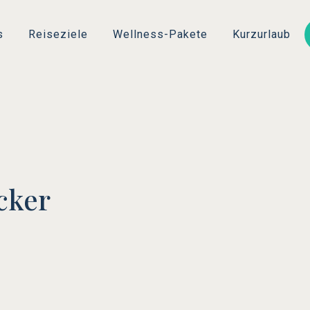
Direkt
zum
s
Reiseziele
Wellness-Pakete
Kurzurlaub
Inhalt
cker