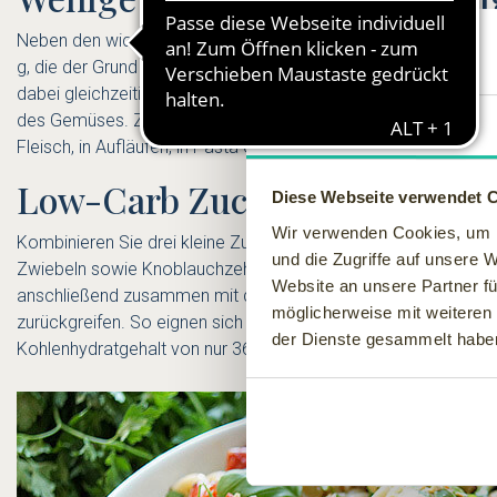
Neben den wichtigen Inhaltsstoffen wie Kalium und Magnesium 
g, die der Grund dafür sind, dass das Gemüse zu den Gesünde
dabei gleichzeitig für den Stoffwechsel sowie die Muskeln wicht
des Gemüses. Zucchini lassen sich sowohl roh, als auch gebac
Zustimmung
Fleisch, in Aufläufen, in Pasta oder in Salaten. Das Team v
Low-Carb Zucchini Nudelsala
Diese Webseite verwendet 
Wir verwenden Cookies, um I
Kombinieren Sie drei kleine Zucchini zusammen mit zwei Papr
und die Zugriffe auf unsere 
Zwiebeln sowie Knoblauchzehen fügen und beim Braten Thymia
Website an unsere Partner fü
anschließend zusammen mit dem gebratenen Gemüse in einer g
möglicherweise mit weiteren
zurückgreifen. So eignen sich zum Beispiel Kichererbsen-Nude
der Dienste gesammelt habe
Kohlenhydratgehalt von nur 36 g auf 100 g als gesunde Alter