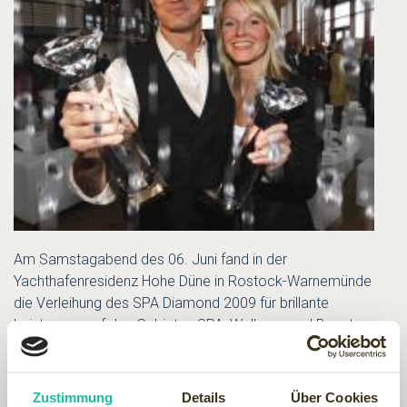
Am Samstagabend des 06. Juni fand in der
Yachthafenresidenz Hohe Düne in Rostock-Warnemünde
die Verleihung des SPA Diamond 2009 für brillante
Leistungen auf den Gebieten SPA, Wellness und Beauty
statt. Die Yachthafenresidenz wurde während des
glamourösen Gala-Abends zum SPA-Resort des Jahres
2009 gekürt. Zu diesem Ereignis begrüßte das Ostsee Hotel
Zustimmung
Details
Über Cookies