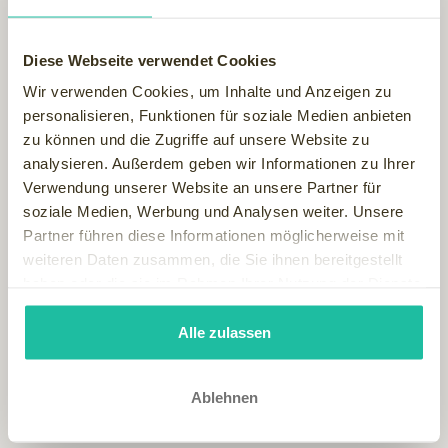
zahlreiche Persönlichkeiten der Wellness- und
Beautybranche genauso wie viele Prominente.
Martina Bockwoldt, Mitglied der Geschäftsleitung, war
Diese Webseite verwendet Cookies
überglücklich: "Wir sind wirklich stolz auf die Auszeichnung
Wir verwenden Cookies, um Inhalte und Anzeigen zu
mit dem SPA Diamond. Es ist mir ein wichtiges Anliegen die
personalisieren, Funktionen für soziale Medien anbieten
wahren Protagonisten hervorzuheben – die Mannschaft des
zu können und die Zugriffe auf unsere Website zu
HOHE DÜNE SPA. Sie sind die wahren Weltreiseführer,
analysieren. Außerdem geben wir Informationen zu Ihrer
Kenner aller Südsee-Inseln und Lenker unserer fliegenden
Verwendung unserer Website an unsere Partner für
Teppiche auf der Reise durch unseren SPA. Vor allem aber
soziale Medien, Werbung und Analysen weiter. Unsere
sind sie stille Helden, mit höchstem Verlass und
Partner führen diese Informationen möglicherweise mit
außergewöhnlichem Selbstverständnis."
weiteren Daten zusammen, die Sie ihnen bereitgestellt
Das Wellnessfinder-Team gratuliert der Yachhafenresidenz
haben oder die sie im Rahmen Ihrer Nutzung der Dienste
Mannschaft!
gesammelt haben.
In der Kategorie „Personality“ konnte sich Schauspieler und
Alle zulassen
Yoga-Experte Ralf Bauer über die Ehrung mit dem SPA
Diamond freuen.
Ablehnen