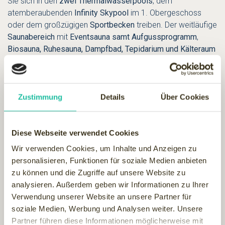
Sie sich in den
zwei Thermalwasserpools
, dem
atemberaubenden
Infinity Skypool
im 1. Obergeschoss
oder dem großzügigen
Sportbecken
treiben. Der weitläufige
Saunabereich
mit
Eventsauna samt Aufgussprogramm
,
Biosauna, Ruhesauna, Dampfbad, Tepidarium und Kälteraum
bietet für jeden das perfekte Wärmeerlebnis.
Ein
direkter Bademantelgang führt zur öffentlichen Therme I
mit 12 Becken
– und das ist bereits im Zimmerpreis
Zustimmung
Details
Über Cookies
inklusive!
Für pure Erholung laden
sechs stilvolle Ruheräume mit
Diese Webseite verwendet Cookies
bequemen Liegen
sowie wohltuende
Wärmehöhlen
oder die
Wir verwenden Cookies, um Inhalte und Anzeigen zu
Textilsauna zum Verweilen ein. Gönnen Sie sich eine
personalisieren, Funktionen für soziale Medien anbieten
hochwertige Wellnessbehandlung
oder eine gezielte
zu können und die Zugriffe auf unsere Website zu
Physiotherapie-Anwendung
– die erfahrenen Therapeuten
analysieren. Außerdem geben wir Informationen zu Ihrer
kümmern sich um Ihr Wohlbefinden.
Verwendung unserer Website an unsere Partner für
Auch Aktivität gehört zum Wohlfühlen: Im top
soziale Medien, Werbung und Analysen weiter. Unsere
ausgestatteten Fitnessraum kann man sich richtig
Partner führen diese Informationen möglicherweise mit