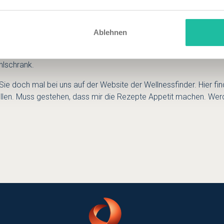
rfond ein, bis die Beeren bedeckt sind. Die Förmchen in den Kü
Ablehnen
aufkochen zum Schluss einen Schuss Amaretto zugeben. Dazu alles
hlschrank.
 doch mal bei uns auf der Website der Wellnessfinder. Hier fi
rstellen. Muss gestehen, dass mir die Rezepte Appetit machen. 