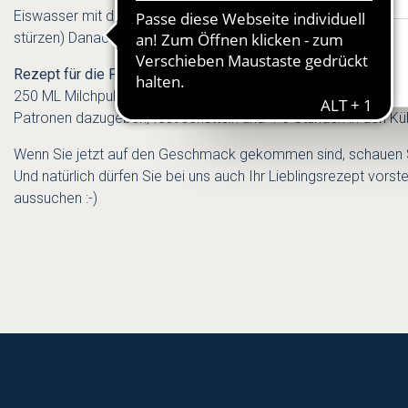
Eiswasser mit den gefüllten Beeren und giessen den Champagne
stürzen) Danach kurz ins heiße Wasser halten.
Rezept für die Pannacota-Espuma
250 ML Milchpulver, 3 Blatt Gelatine, Amaretto. Alle Zutaten 
Patronen dazugeben, fest schütteln und 4-6 Stunden in den Kü
Wenn Sie jetzt auf den Geschmack gekommen sind, schauen Sie
Und natürlich dürfen Sie bei uns auch Ihr Lieblingsrezept vo
aussuchen :-)