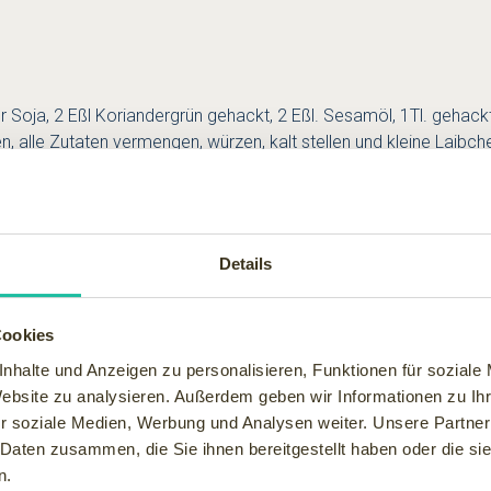
r Soja, 2 Eßl Koriandergrün gehackt, 2 Eßl. Sesamöl, 1Tl. gehackt
en, alle Zutaten vermengen, würzen, kalt stellen und kleine Laibc
l Creme Fraiche, 50 Gramm Oliven (schwarz), 50g Pinienkerne, Pf
lie auskleiden, Mozzarella in Scheiben schneiden. Cervais glatt 
e Mozzarella Creme, Oliven, Basilikum Pinienkerne einfüllen, lei
Details
Cookies
nhalte und Anzeigen zu personalisieren, Funktionen für soziale
Website zu analysieren. Außerdem geben wir Informationen zu I
r soziale Medien, Werbung und Analysen weiter. Unsere Partner
 Daten zusammen, die Sie ihnen bereitgestellt haben oder die s
ner Zitrone, 7 Blatt Gelatine.
n.
r. Zitronensaft aufkochen. Die eingeweichten in kalten Wasser G