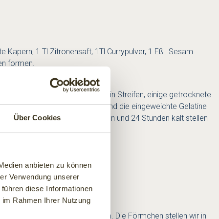
e Kapern, 1 Tl Zitronensaft, 1Tl Currypulver, 1 Eßl. Sesam
hen formen.
effer schwarz, 2Eßl Basilikum in Streifen, einige getrocknete
rühren mit Creme fraiche würzen und die eingeweichte Gelatine
cht andrücken, mit Folie bedecken und 24 Stunden kalt stellen
Über Cookies
 Medien anbieten zu können
hrer Verwendung unserer
 führen diese Informationen
ie im Rahmen Ihrer Nutzung
elatine dazugeben und einrühren. Die Förmchen stellen wir in