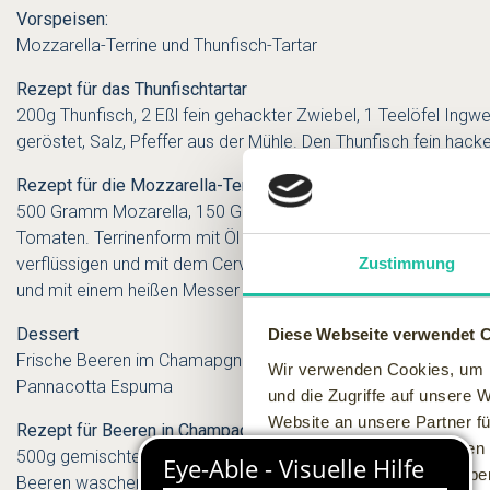
Vorspeisen:
Mozzarella-Terrine und Thunfisch-Tartar
Rezept für das Thunfischtartar
200g Thunfisch, 2 Eßl fein gehackter Zwiebel, 1 Teelöfel Ingwe
geröstet, Salz, Pfeffer aus der Mühle. Den Thunfisch fein hack
Rezept für die Mozzarella-Terrine
500 Gramm Mozarella, 150 Gramm Cervais, 2 Blatt Gelatine, 1/8
Tomaten. Terrinenform mit Öl ausstreichen und mit Klarsichtfo
verflüssigen und mit dem Cervais zügig vermengen. Schichtweis
Zustimmung
und mit einem heißen Messer schneiden.
Dessert
Diese Webseite verwendet 
Frische Beeren im Chamapgner-Gelee und
Wir verwenden Cookies, um I
Pannacotta Espuma
und die Zugriffe auf unsere 
Website an unsere Partner fü
Rezept für Beeren in Champagnergelee
möglicherweise mit weiteren
500g gemischte Beeren, ½ liter Champagner, 80g Zucker, Saft ei
der Dienste gesammelt habe
Beeren waschen in kleine Formen einfüllen, Champagner, Zucke