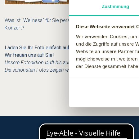
Wie können Sie am besten en
Zustimmung
oder im Spa um die Ecke?
Was ist "Wellness" für Sie persönlich? Die Hängematte im Gar
Diese Webseite verwendet 
Konzert?
Wir verwenden Cookies, um I
und die Zugriffe auf unsere 
Laden Sie Ihr Foto einfach auf die Wellnessfinder-Facebook-
Website an unsere Partner fü
Wir freuen uns auf Sie!
möglicherweise mit weiteren
Unsere Fotoaktion läuft bis zum 15. September 2010
der Dienste gesammelt habe
Die schönsten Fotos zeigen wir anschließend auf Wellnessfind