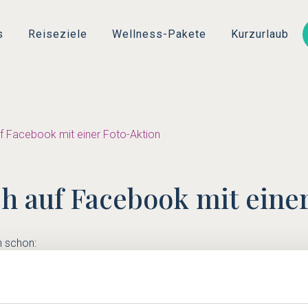
Direkt
zum
s
Reiseziele
Wellness-Pakete
Kurzurlaub
Inhalt
uf Facebook mit einer Foto-Aktion
ch auf Facebook mit eine
h schon:
auch auf Facebook. Dort informieren wir Sie regelmäßig über neu
egriffe - inklusive der bewährten Suchanfrage zu Ihrem Lieblings
alb laden wir Sie herzlich ein, Ihr schönstes Wellness-Erlebnis fot