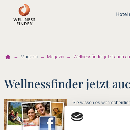
Hotel
Magazin
Magazin
Wellnessfinder jetzt auch a
Wellnessfinder jetzt au
Sie wissen es wahrscheinlic
der Wellnessfinder ist nun 
Rezept-Ideen und Wellness-B
Facebook heißt Dialog
. Desh