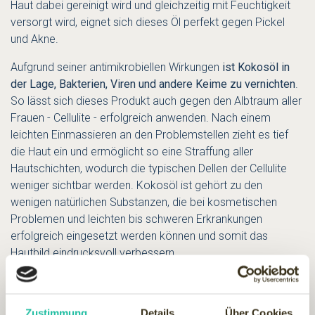
Haut dabei gereinigt wird und gleichzeitig mit Feuchtigkeit
versorgt wird, eignet sich dieses Öl perfekt gegen Pickel
und Akne.
Aufgrund seiner antimikrobiellen Wirkungen
ist Kokosöl in
der Lage, Bakterien, Viren und andere Keime zu vernichten
.
So lässt sich dieses Produkt auch gegen den Albtraum aller
Frauen - Cellulite - erfolgreich anwenden. Nach einem
leichten Einmassieren an den Problemstellen zieht es tief
die Haut ein und ermöglicht so eine Straffung aller
Hautschichten, wodurch die typischen Dellen der Cellulite
weniger sichtbar werden. Kokosöl ist gehört zu den
wenigen natürlichen Substanzen, die bei kosmetischen
Problemen und leichten bis schweren Erkrankungen
erfolgreich eingesetzt werden können und somit das
Hautbild eindrucksvoll verbessern.
Anwendungstipps und
Wirkung: Kokosöl für die
Zustimmung
Details
Über Cookies