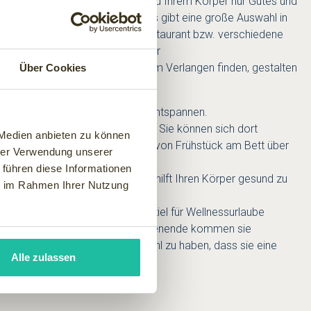
na und Meditation tun Sie sich und Ihrem Körper nur Gutes und
 einfach im Internet buchen. Es gibt eine große Auswahl in
en (Landschaftspark, Strand, Restaurant bzw. verschiedene
ote in in allen Preislagen auf der
n eigenen Vorstellungen und Ihrem Verlangen finden, gestalten
Über Cookies
mgebung dabei, um sich völlig zu entspannen.
ss Wochenende willkommen heißt. Sie können sich dort
 Medien anbieten zu können
xus gehört natürlich auch dazu: von Frühstück am Bett über
hrer Verwendung unserer
 führen diese Informationen
lnessbehandlung vertrauen, die hilft Ihren Körper gesund zu
ie im Rahmen Ihrer Nutzung
hränken. Das beliebteste Reiseziel für Wellnessurlaube
önnen. Nach Ihrem Wellness Wochenende kommen sie
beit konzentrieren ohne das Gefühl zu haben, dass sie eine
Alle zulassen