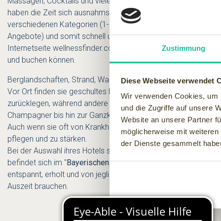
Massagen, Cocktails und viele andere Möglichkeiten bietet, he
haben die Zeit sich ausnahmsweise voll und ganz auf sich sel
verschiedenen Kategorien (1-5 Sterne). Wellness Hotels sind 
Angebote) und somit schnell und einfach zu erreichen. Ein Wel
Internetseite
wellnessfinder.com
, wo Sie an Hand unterschied
Zustimmung
und buchen können.
Berglandschaften, Strand, Wald oder Felder und Wiesen, viellei
Diese Webseite verwendet 
Vor Ort finden sie geschultes Personal, das Ihnen für Fragen
Wir verwenden Cookies, um I
zurücklegen, während andere die Arbeit in die Hand nehmen, u
und die Zugriffe auf unsere 
Champagner bis hin zur Ganzkörpermassage.
Website an unsere Partner fü
Auch wenn sie oft von Krankheiten geplagt werden und ihr Gesu
möglicherweise mit weiteren
pflegen und zu stärken.
der Dienste gesammelt habe
Bei der Auswahl ihres Hotels sollten sie sich überlegen, was 
befindet sich im "
Bayerischen Wald
", wo Sie zusätzlich noc
entspannt, erholt und von jeglichem Stress befreit zurück und 
Auszeit brauchen.