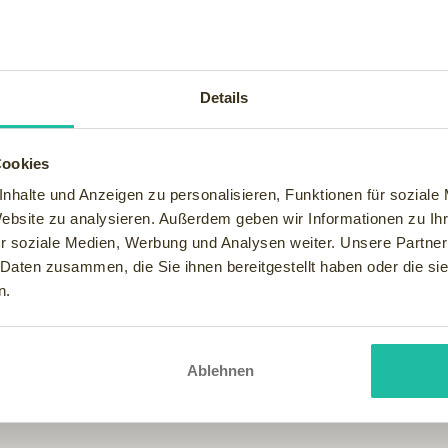
lfen Ihnen sich zu entspannen und zu erholen. Durch Fitness, Sau
ber zu konzentrieren. Wellness Wochenenden kann man schnell und
in ganz Deutschland in den verschiedensten Ausführungen zu find
lness Wochenende muss auch nicht teuer sein. Es gibt viele Angeb
lichster Suchmöglichkeiten Ihren Wellness Urlaub ganz nach Ihre
Details
cht aber auch in der Nähe der Stadt: für jeden ist die richtige U
Cookies
 und Behandlungen zur Verfüngung steht und Sie zu ihrem Wellne
nhalte und Anzeigen zu personalisieren, Funktionen für soziale
m Ihnen den Urlaub zu verschönern und ihn genießbar machen. Lu
Website zu analysieren. Außerdem geben wir Informationen zu I
r soziale Medien, Werbung und Analysen weiter. Unsere Partner
ndheitszustand zu wünschen übrig lässt, können sie auf eine Wel
 Daten zusammen, die Sie ihnen bereitgestellt haben oder die s
n.
sie gebrauchen können, um zu entspannen, um die Auswahl einzusc
h eine Kinderbetreuung oder eine Kosmetikbehandlung buchen k
können sich wieder voll und ganz auf Familie, Freunde und die Ar
Ablehnen