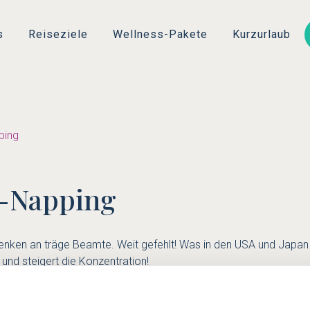
Direkt
zum
s
Reiseziele
Wellness-Pakete
Kurzurlaub
Inhalt
ping
r-Napping
ken an träge Beamte. Weit gefehlt! Was in den USA und Japan gä
 und steigert die Konzentration!
n "power = Energie, Kraft" und "nap = Nickerchen" ab. Power-Na