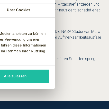
zschlaf wirkt dem biorhythmischen Mittagstief entgegen und
Minuten dauern. Alles, was darüber hinaus geht, schadet eher,
Über Cookies
ität des Power-Napping bewiesen: Die NASA Studie von Marc
 Medien anbieten zu können
ichzeitig bis zu 34 Prozent weniger Aufmerksamkeitsausfälle
hrer Verwendung unserer
 führen diese Informationen
ie im Rahmen Ihrer Nutzung
ssen deutsche Firmen nur noch über ihren Schatten springen
Alle zulassen