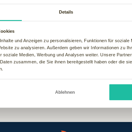
enschen entscheidend verbessern. Der kreativitätsfördernde Kur
lich. Allerdings sollte der Kurzschlaf nicht länger als 20 bis 30 
Details
ht unbedingt putzmunter.
Cookies
utionen wie der NASA oder dem Fraunhofer-Institut die Effektiv
nhalte und Anzeigen zu personalisieren, Funktionen für soziale
ktionsgeschwindigkeit um bis zu 16 Prozent erhöht und dass gle
Website zu analysieren. Außerdem geben wir Informationen zu I
dert Herz-und Kreislaufkrankheiten.
r soziale Medien, Werbung und Analysen weiter. Unsere Partner
 Daten zusammen, die Sie ihnen bereitgestellt haben oder die s
n.
Eyecatcher und für das Power-Napping bestens geeignet. Jetzt mü
)
Ablehnen