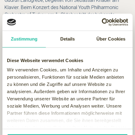
Gudrun Landgrebe, begleitet von Sebastian Knauer am
Klavier. Beim Konzert des National Youth Philharmonic
Orchestra of Turkey am 1. Oktober tritt der bekannte
Trompeter Gábor Boldoczki auf, als Dirigent steht Cem
Mansur am Pult. Den Liederabend mit Sopranistin Diana
Damrau begleitet der Klaviervirtuose Helmut Deutsch am
Zustimmung
Details
Über Cookies
Flügel.
Vom 20. bis 23. Oktober 2011
geht zum 21. Mal geht das
Diese Webseite verwendet Cookies
traditionelle Jazz- und Bluesfestival hier über die Bühne. In
Wir verwenden Cookies, um Inhalte und Anzeigen zu
der besonderen Atmosphäre des über 75 Jahre alten
personalisieren, Funktionen für soziale Medien anbieten
Filmhauses in der Bahnhofstraße geben Boogie, Blues,
zu können und die Zugriffe auf unsere Website zu
Swing und natürlich auch klassischer Jazz den Ton an. Den
analysieren. Außerdem geben wir Informationen zu Ihrer
Auftakt des Festivals bildet am 20. Oktober ein Blues-
Verwendung unserer Website an unsere Partner für
Abend. Bei der Mississippi Blues Night präsentieren Ignatz
soziale Medien, Werbung und Analysen weiter. Unsere
Netzer und Thomas Scheytt gemeinsam mit der Grand
Partner führen diese Informationen möglicherweise mit
Dame des Mississippi Blues, der achtzigjährigen Jeanne
weiteren Daten zusammen, die Sie ihnen bereitgestellt
Carroll, sowie dem Blues-Mundharmonika Virtuosen Albert
haben oder die sie im Rahmen Ihrer Nutzung der Dienste
Koch ein mitreißendes Konzertprogramm.
gesammelt haben.