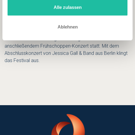
Der 2. Festival-Tag am 21. Oktober steht traditionell im
Alle zulassen
Zeichen des Kinos: Gezeigt wird ein ausgewählter Jazzfilm.
Am 22. Oktober ist das Julian & Roman Wasserfuhr Quartett
in Bad Wörishofen zu Gast, das als erfolgreicher Newcomer
Ablehnen
derzeit in den Medien von sich reden macht. Am 23.
Oktober findet vormittags ein Jazzgottesdienst mit
anschließendem Frühschoppen-Konzert statt. Mit dem
Abschlusskonzert von Jessica Gall & Band aus Berlin klingt
das Festival aus.