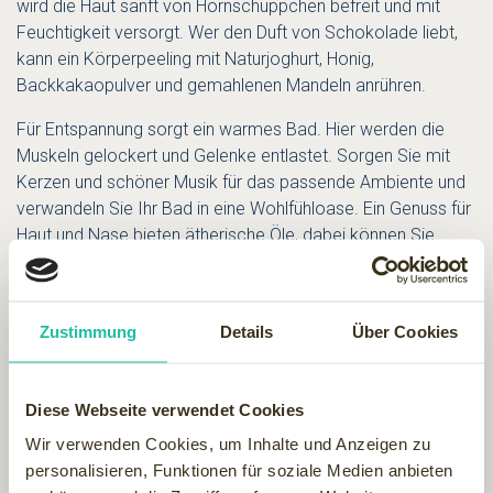
wird die Haut sanft von Hornschüppchen befreit und mit
Feuchtigkeit versorgt. Wer den Duft von Schokolade liebt,
kann ein Körperpeeling mit Naturjoghurt, Honig,
Backkakaopulver und gemahlenen Mandeln anrühren.
Für Entspannung sorgt ein warmes Bad. Hier werden die
Muskeln gelockert und Gelenke entlastet. Sorgen Sie mit
Kerzen und schöner Musik für das passende Ambiente und
verwandeln Sie Ihr Bad in eine Wohlfühloase. Ein Genuss für
Haut und Nase bieten ätherische Öle, dabei können Sie
individuell wählen und sich für vitalisierende Düfte wie Ingwer
oder Grapefruit oder für beruhigende Düfte wie Lavendel
oder Wildrose entscheiden.
Zustimmung
Details
Über Cookies
Nach dem Bad hüllen Sie sich in vorgewärmte große
Badetücher, das erhöht den Wohlfühlmoment. Jetzt ist Ihre
Diese Webseite verwendet Cookies
Haut bereit für die anschließende Pflege, die idealerweise
auf die noch feuchte Haut aufgetragen wird, da diese die
Wir verwenden Cookies, um Inhalte und Anzeigen zu
Inhaltsstoffe noch besser aufnehmen kann. Wie wäre es mit
personalisieren, Funktionen für soziale Medien anbieten
einem nach Vanille duftenden Körper-Öl? Die Vanilleschote