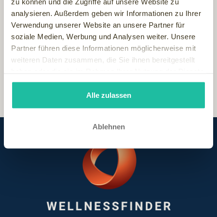
zu können und die Zugriffe auf unsere Website zu
hat einen sinnlich-süßen Duft und eine wärmende und
analysieren. Außerdem geben wir Informationen zu Ihrer
beruhigende Wirkung. Eine Körperlotion mit Rosenextrakten
Verwendung unserer Website an unsere Partner für
ist ebenfalls ein echter Klassiker, Rosenöl soll vor allem die
soziale Medien, Werbung und Analysen weiter. Unsere
Haut straffen und glätten.
Partner führen diese Informationen möglicherweise mit
weiteren Daten zusammen, die Sie ihnen bereitgestellt
haben oder die sie im Rahmen Ihrer Nutzung der Dienste
gesammelt haben.
Alle zulassen
Ablehnen