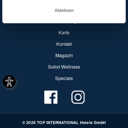
SUBFOOTER MENU
Hotel finden
Ablehnen
Hoteleintrag
Karte
Kontakt
Magazin
Sofort Wellness
Specials
© 2026 TOP INTERNATIONAL Hotels GmbH