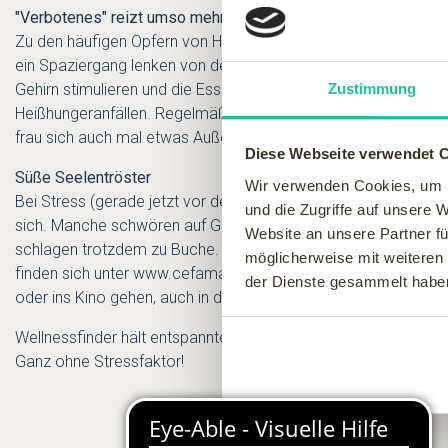
"Verbotenes" reizt umso mehr
Zu den häufigen Opfern von Heißhungerattacken gehören Mensch
ein Spaziergang lenken von der Attacke ab. Zudem kann ein 
Gehirn stimulieren und die Esslust verringern und - vor den 
Zustimmung
Heißhungeranfällen. Regelmäßige Mahlzeiten, wenig Zucker un
frau sich auch mal etwas Außergewöhnliches gönnen - wäre d
Diese Webseite verwendet 
Süße Seelentröster
Wir verwenden Cookies, um I
Bei Stress (gerade jetzt vor den Feiertagen) und negativen Ge
und die Zugriffe auf unsere 
sich. Manche schwören auf Gummibärchen oder bittere Schoko
Website an unsere Partner fü
schlagen trotzdem zu Buche. Zum Schlemmen ohne Reue lädt 
möglicherweise mit weiteren
finden sich unter
www.cefamadar.de
. Figurfreundlich und zu
der Dienste gesammelt habe
oder ins Kino gehen, auch in der Lieblings-Sofaecke ein Buch 
Wellnessfinder hält entspannte Tage vor und zu den Feiertagen 
Ganz ohne Stressfaktor!