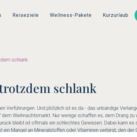
Direkt
zum
s
Reiseziele
Wellness-Pakete
Kurzurlaub
Inhalt
zdem schlank
trotzdem schlank
etten Verführungen. Und plötzlich ist es da - das unbändige Ve
 dem Weihnachtsmarkt. Nur wenige schaffen es, dem Drang zu w
 zurück bleibt ist oftmals ein schlechtes Gewissen. Dabei kann es 
t ein Mangel an Mineralstoffen oder Vitaminen verbirgt, den der