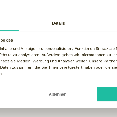
en, die sich in einer Diätphase befinden. Gerade dann ist ein 
Wirkstoff aus der Wurzelrinde des asiatischen Madarstrauchs (
Mahlzeiten eingenommen - sogar schneller satt machen. Nicht sel
Details
d Weißmehl, dafür viel Gemüse und Vollkornprodukte beugen dem
a nicht die "böse" Waage.
Cookies
nhalte und Anzeigen zu personalisieren, Funktionen für soziale
fühlen kann Essen als Trost wirken. Wenn man sich satt fühlt, s
Website zu analysieren. Außerdem geben wir Informationen zu I
lade aus dem Gefrierfach. Je länger der Lutsch-Genuss, desto 
r soziale Medien, Werbung und Analysen weiter. Unsere Partner
ein Teller mit appetitlichen Obst- und Gemüsestückchen ein 
 Daten zusammen, die Sie ihnen bereitgestellt haben oder die s
dem kalorienfrei könnten zum Beispiel sein: ein heißes Wellness
n.
lesen gehört dazu.
für Sie bereit!
Ablehnen