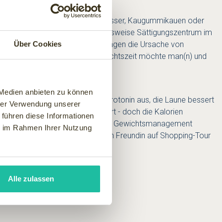
starker Wille gefragt. Ein Glas Wasser, Kaugummikauen oder
Cefamadar) das Hunger- beziehungsweise Sättigungszentrum im
ten sind auch Blutzuckerschwankungen die Ursache von
Über Cookies
 natürlich vor. Aber zur Weihnachtszeit möchte man(n) und
 Medien anbieten zu können
chüttet der Hypothalamus mehr Serotonin aus, die Laune bessert
hrer Verwendung unserer
weniger Naschwerk wird verzehrt - doch die Kalorien
 führen diese Informationen
- weitere Informationen zum Thema Gewichtsmanagement
ie im Rahmen Ihrer Nutzung
 Schaumbad nehmen, mit der besten Freundin auf Shopping-Tour
Alle zulassen