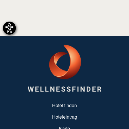
SUBFOOTER MENU
Hotel finden
Hoteleintrag
Karte