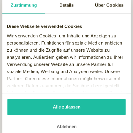
Zustimmung
Details
Über Cookies
Diese Webseite verwendet Cookies
Wir verwenden Cookies, um Inhalte und Anzeigen zu
personalisieren, Funktionen für soziale Medien anbieten
Viel trinken und die Schleimhäute feucht halten
zu können und die Zugriffe auf unsere Website zu
Damit sich der Schleim besser lösen kann, ist zudem
analysieren. Außerdem geben wir Informationen zu Ihrer
reichliches Trinken wichtig. Das gilt besonders bei Fieber,
Verwendung unserer Website an unsere Partner für
denn schon ab einer Körpertemperatur von 38 Grad
soziale Medien, Werbung und Analysen weiter. Unsere
benötigt man einen halben Liter mehr Flüssigkeit. Steigt das
Partner führen diese Informationen möglicherweise mit
Thermometer noch höher, braucht der Organismus mit
weiteren Daten zusammen, die Sie ihnen bereitgestellt
jedem weiteren Grad einen ganzen Liter zusätzlich. Heißer
haben oder die sie im Rahmen Ihrer Nutzung der Dienste
Tee mit Lindenblüten, Bockshornklee oder Holunder sind
gesammelt haben.
besonders wohltuend, aber auch ein heißer Zitronensaft -
Alle zulassen
mit Traubenzucker oder Honig gesüßt - ist mit seinem
hohen Gehalt an Vitamin C jetzt genau richtig. Kratzt der
Hals, wirkt heiße Milch mit Honig Wunder.
Ablehnen
Aber auch die Nasenschleimhäute sollten möglichst feucht