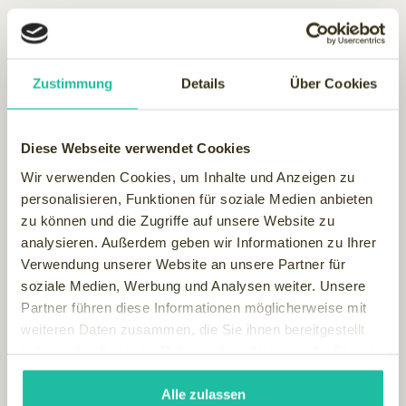
Verhandlungen mit zusätzlichen Hotels und zwei weiteren
Gruppierungen im Bereich wellness stehen kurz vor
Abschluss. In der Vorplanung stehen Gespräche mit
weiteren Portalen mit Schwerpunkt Sport/Fitness/Freizeit.
Zustimmung
Details
Über Cookies
Auch die Werbeagentur von TOP INTERNATIONAL arbeitet
an einem neuen, frischen Design für den Wellnessfinder und
Diese Webseite verwendet Cookies
auch hier wird das Ergebnis in Kürze zu sehen sein. Türkis für
Wir verwenden Cookies, um Inhalte und Anzeigen zu
Wasser&Entspannung und Orange für Sonne&Wohlbefinden
personalisieren, Funktionen für soziale Medien anbieten
sind die neuen Wellness Farben.
zu können und die Zugriffe auf unsere Website zu
analysieren. Außerdem geben wir Informationen zu Ihrer
Verwendung unserer Website an unsere Partner für
soziale Medien, Werbung und Analysen weiter. Unsere
Partner führen diese Informationen möglicherweise mit
weiteren Daten zusammen, die Sie ihnen bereitgestellt
haben oder die sie im Rahmen Ihrer Nutzung der Dienste
gesammelt haben.
Alle zulassen