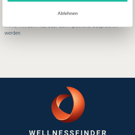
passive Aufnahme, ihre wohltuende Wirkung im Körper
entfalten.
Ablehnen
Eine Kuranwendung mit Vitamin B12-Trinkfläschchen sollte
immer mit dem Arzt oder dem Apotheker besprochen
werden.