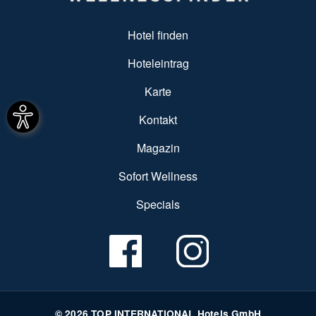
SUBFOOTER MENU
Hotel finden
Hoteleintrag
Karte
Kontakt
Magazin
Sofort Wellness
Specials
© 2026 TOP INTERNATIONAL Hotels GmbH