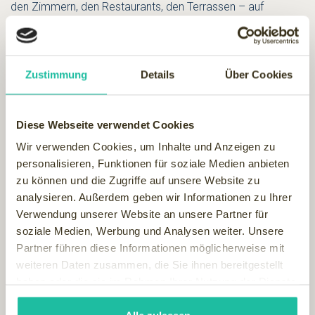
den Zimmern, den Restaurants, den Terrassen – auf
großzügige Gestaltung wurde überall viel Wert gelegt.
Natürlich auch im komplett neu entstandenen 1600 m²
großen Spa. Hier kann man sich bei verschiedenen
Massagen und kosmetischen Behandlungen verwöhnen
Zustimmung
Details
Über Cookies
lassen, wobei die Produkte von Thal`ion und Lancaster
bestes Pflegevergnügen versprechen.
Wer das zu zweit genießen möchte, bucht am besten
Diese Webseite verwendet Cookies
„Honeymoon“, eine orientalische Reise mit Rasul,
Wir verwenden Cookies, um Inhalte und Anzeigen zu
Stempelmassage, Fußmassage, Gesichtsbehandlung und
personalisieren, Funktionen für soziale Medien anbieten
vielem mehr.
zu können und die Zugriffe auf unsere Website zu
Schwimmbegeisterte bekommen leuchtende Augen bei
analysieren. Außerdem geben wir Informationen zu Ihrer
dem großen Indoor-Pool. Und es gibt auch eine
Verwendung unserer Website an unsere Partner für
Saunalandschaft.
Übrigens:
In der Außensauna verschafft
soziale Medien, Werbung und Analysen weiter. Unsere
man sich am besten Abkühlung mit einem kleinen Sprint
Partner führen diese Informationen möglicherweise mit
in die wenige Meter entfernte Ostsee.
weiteren Daten zusammen, die Sie ihnen bereitgestellt
(mit freundlicher Genehmigung der Chefredaktion von
haben oder die sie im Rahmen Ihrer Nutzung der Dienste
SpaInside.)
gesammelt haben.