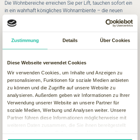
Die Wohnbereiche erreichen Sie per Lift, tauchen sofort ein
in ein wahrhaft königliches Wohnambiente – die neuen
Luxus- und Juniorsuiten. Unaufdringliches, weltoffenes
Ambiente in Großzügigkeit und Ausstattung mit dem
grandiosen Ausblick auf die Schlösser Ludwig II.. Kingsize-
Betten und Whirlwanne im Schlafbereich, Bäder mit
Zustimmung
Details
Über Cookies
Schneckendusche und Tageslicht, Wohn(t)-räume mit
Kamin, Echtholzböden und schönem Licht sorgen für
Diese Webseite verwendet Cookies
Wärme und Geborgenheit. Integrierte TV und W-Lan stellen
sicher, dass trotz märchenhafter Lage der Kontakt zur Welt
Wir verwenden Cookies, um Inhalte und Anzeigen zu
bestehen bleibt. Dem stehen die komplett neu gestalteten
personalisieren, Funktionen für soziale Medien anbieten
Zimmer im Stamm- und Landhaus in nichts nach. Elegant
zu können und die Zugriffe auf unsere Website zu
ausstaffierte Wohnräume und exklusive Bäder werden Sie
analysieren. Außerdem geben wir Informationen zu Ihrer
begeistern."
Verwendung unserer Website an unsere Partner für
soziale Medien, Werbung und Analysen weiter. Unsere
Außerdem fühlt man sich
im Rübezahl der Natur verpflichtet
Partner führen diese Informationen möglicherweise mit
Sparsam, sauber, intelligent und auf dem letzten Stand der
weiteren Daten zusammen, die Sie ihnen bereitgestellt
Entwicklung stellt man sich das Energiekonzept des
haben oder die sie im Rahmen Ihrer Nutzung der Dienste
Rübezahl vor.
gesammelt haben.