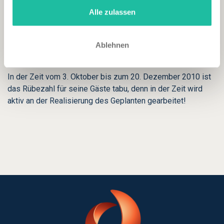
Regenerative Wärme aus dem Grundwasser, hocheffiziente
Alle zulassen
Wärmepumpen, ein hauseigenes Blockheizkraftwerk und
eine Gasbrennwerttherme greifen
unbemerkt ineinander, damit die Gäste guten Gewissens die
Ablehnen
ganze Wohlfühlwelt in vollen Zügen genießen können.
In der Zeit vom 3. Oktober bis zum 20. Dezember 2010 ist
das Rübezahl für seine Gäste tabu, denn in der Zeit wird
aktiv an der Realisierung des Geplanten gearbeitet!