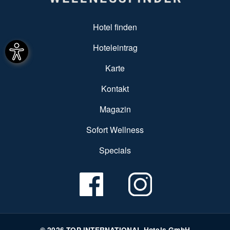
SUBFOOTER MENU
Hotel finden
Hoteleintrag
Karte
Kontakt
Magazin
Sofort Wellness
Specials
© 2026 TOP INTERNATIONAL Hotels GmbH