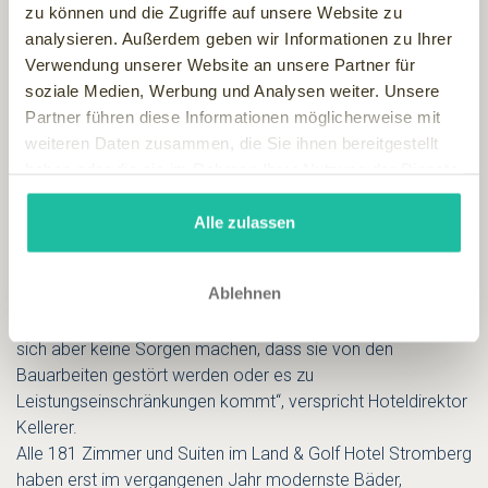
kommenden Wochen das Freiluftsportangebot um Boule,
zu können und die Zugriffe auf unsere Website zu
Tischtennis und Schach auszuweiten. Schon jetzt gehört ein
analysieren. Außerdem geben wir Informationen zu Ihrer
anspruchsvoller
18-Loch-Golfplatz
zu dem Hotel, der
Verwendung unserer Website an unsere Partner für
derzeit auf klassisches Wett-kampf-Niveau gebracht und
soziale Medien, Werbung und Analysen weiter. Unsere
auf „Par 70“ ausgebaut wird. Erst in diesem Monat wurde
Partner führen diese Informationen möglicherweise mit
eine Mountainbike-Strecke mit Start am Hotel eingeweiht
weiteren Daten zusammen, die Sie ihnen bereitgestellt
und Wanderwege durch den Soonwald neu ausgeschildert.
haben oder die sie im Rahmen Ihrer Nutzung der Dienste
Auch der
umfangreiche Wellnessbereich
wird bis zum
gesammelt haben.
kommenden Frühjahr auf
über 2.000 Quadratmeter mehr als
Alle zulassen
verdoppelt
und deckt künftig alle Anforderungen an einen
modernen Spa-Bereich ab. Außerdem wird das vorhandene
Ablehnen
Hallenbad um einen beheizten Außenpool und einen
großzügigen Außenbereich ergänzt. „Unsere Gäste müssen
sich aber keine Sorgen machen, dass sie von den
Bauarbeiten gestört werden oder es zu
Leistungseinschränkungen kommt“, verspricht Hoteldirektor
Kellerer.
Alle 181 Zimmer und Suiten im Land & Golf Hotel Stromberg
haben erst im vergangenen Jahr modernste Bäder,