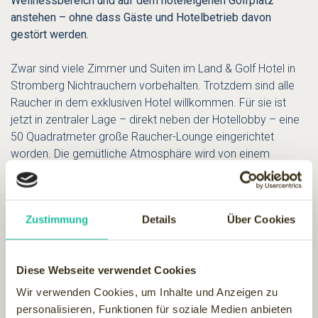
Wellnessbereich und auf dem hoteleigenen Golfplatz
anstehen – ohne dass Gäste und Hotelbetrieb davon
gestört werden.
Zwar sind viele Zimmer und Suiten im Land & Golf Hotel in
Stromberg Nichtrauchern vorbehalten. Trotzdem sind alle
Raucher in dem exklusiven Hotel willkommen. Für sie ist
jetzt in zentraler Lage – direkt neben der Hotellobby – eine
50 Quadratmeter große Raucher-Lounge eingerichtet
worden. Die gemütliche Atmosphäre wird von einem
offenen Kamin in der Lounge-Mitte bestimmt. Weitere
Eyecatcher sind ein Stehtisch mit einer Platte aus Deckeln
von Zigarrenkisten und ein Humidor, in dem Zigarren unter
Zustimmung
Details
Über Cookies
günstigsten klimatischen Bedingungen aufbe-wahrt werden.
Die neue
Raucher-Lounge
ist nur der erste Schritt von
verschiedenen bis 2012 geplanten Erneuerungen. „Wir
Diese Webseite verwendet Cookies
haben noch 1.000 Ideen, um unser Angebot und unsere
Leistungen weiter für unsere Kunden zu verbessern“, sagt
Wir verwenden Cookies, um Inhalte und Anzeigen zu
Hoteldirektor Andreas Kellerer. Geplant ist, in den
personalisieren, Funktionen für soziale Medien anbieten