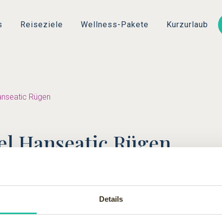
Direkt
zum
s
Reiseziele
Wellness-Pakete
Kurzurlaub
Inhalt
anseatic Rügen
el Hanseatic Rügen
- Restaurant des Hotel Hanseatic in Göhren auf Rügen.
Details
feld einen Stern im Guide Michelin und 17 Punkte im Gault Millau 