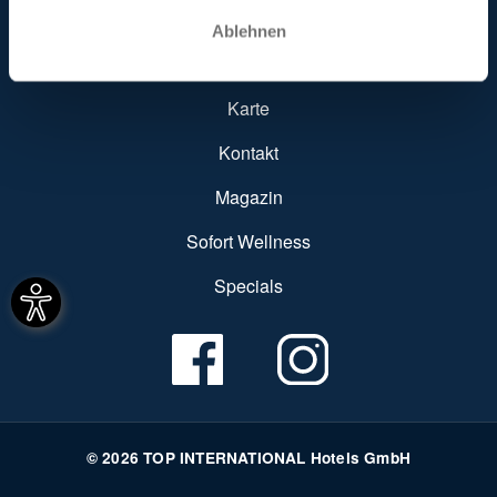
SUBFOOTER MENU
Hotel finden
Ablehnen
Hoteleintrag
Karte
Kontakt
Magazin
Sofort Wellness
Specials
© 2026 TOP INTERNATIONAL Hotels GmbH