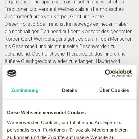
ergänzende Therapien nach asiatischen und westlichen
Traditionen und versteht Wellness als ein harmonisches
Zusammenführen von Körper, Geist und Seele.
Dieser Holistic Spa Trend ist keineswegs ein neuer – aber
ein nachhaltiger. Beruhend auf dem Konzept des gesamten
Körper-Geist-Wohlbehagens geht es darum, den Menschen
als Gesamtheit und nicht nur seine Beschwerden zu
behandelnd. Das holistische Therapieziel: das innere und
äußere Gleichgewicht wieder zu erlangen. Häufig wird
dieser Begriff mit der heutigen Wellness-Bewegung in
Zusammenhang gebracht. Doch viele holistische
Behandlungen gehen auf uralte und nachhaltige Rituale mit
Zustimmung
Details
Über Cookies
tiefen kulturellen Wurzeln zurück. Die Natur spielt dabei eine
besonders große Rolle."
"Das Design des Kamalaya wurde vom Künstler und
Diese Webseite verwendet Cookies
Architekten Robert Powell entworfen. Ihm war wichtig, eine
Wir verwenden Cookies, um Inhalte und Anzeigen zu
Verbindung von natürlichen architektonischen Strukturen
personalisieren, Funktionen für soziale Medien anbieten
und lokalen naturbelassenen Materialien zu schaffen, die die
zu können und die Zugriffe auf unsere Website zu