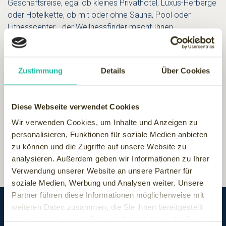
Geschäftsreise, egal ob kleines Privathotel, Luxus-Herberge
oder Hotelkette, ob mit oder ohne Sauna, Pool oder
Fitnesscenter - der Wellnessfinder macht Ihnen
im Jubiläumsjahr das Finden
Ihres Ziels wieder ein Stück
leichter
.
Zustimmung
Details
Über Cookies
Diese Webseite verwendet Cookies
Hotels weltweit
bei Wellnessfinder - wie immer -
Wir verwenden Cookies, um Inhalte und Anzeigen zu
personalisieren, Funktionen für soziale Medien anbieten
zu können und die Zugriffe auf unsere Website zu
analysieren. Außerdem geben wir Informationen zu Ihrer
Verwendung unserer Website an unsere Partner für
soziale Medien, Werbung und Analysen weiter. Unsere
Partner führen diese Informationen möglicherweise mit
weiteren Daten zusammen, die Sie ihnen bereitgestellt
haben oder die sie im Rahmen Ihrer Nutzung der Dienste