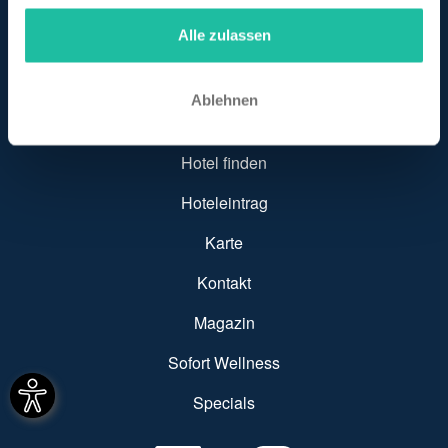
gesammelt haben.
Alle zulassen
Ablehnen
SUBFOOTER MENU
Hotel finden
Hoteleintrag
Karte
Kontakt
Magazin
Sofort Wellness
Specials