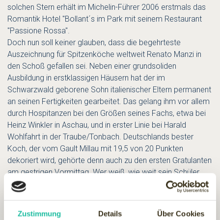
solchen Stern erhält im Michelin-Führer 2006 erstmals das
Romantik Hotel "Bollant´s im Park mit seinem Restaurant
"Passione Rossa".
Doch nun soll keiner glauben, dass die begehrteste
Auszeichnung für Spitzenköche weltweit Renato Manzi in
den Schoß gefallen sei. Neben einer grundsoliden
Ausbildung in erstklassigen Häusern hat der im
Schwarzwald geborene Sohn italienischer Eltern permanent
an seinen Fertigkeiten gearbeitet. Das gelang ihm vor allem
durch Hospitanzen bei den Größen seines Fachs, etwa bei
Heinz Winkler in Aschau, und in erster Linie bei Harald
Wohlfahrt in der Traube/Tonbach. Deutschlands bester
Koch, der vom Gault Millau mit 19,5 von 20 Punkten
dekoriert wird, gehörte denn auch zu den ersten Gratulanten
am gestrigen Vormittag. Wer weiß, wie weit sein Schüler
Manzi es noch bringt? Einer der vielen Wohlfahrt-Eleven
wurde gerade ausgezeichnet mit dem dritten Michelin-
Stern.
Zustimmung
Details
Über Cookies
Der Chef vom Passione Rossa ist überglücklich über seinen