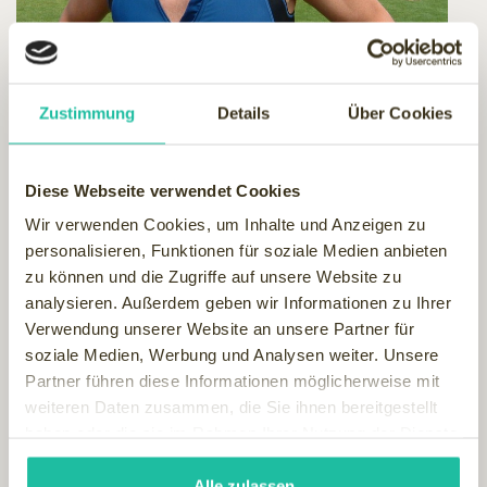
Zustimmung
Details
Über Cookies
Diese Webseite verwendet Cookies
Wir verwenden Cookies, um Inhalte und Anzeigen zu
Als Unternehmensberater, Unternehmensinhaber & CEO der
personalisieren, Funktionen für soziale Medien anbieten
internationalen Hotel-Marketinggruppe Premium Spa
zu können und die Zugriffe auf unsere Website zu
Resorts
www.premiumsparesorts.com
hat er langjährige
analysieren. Außerdem geben wir Informationen zu Ihrer
eigene Erfahrung im Bereich persönliches Wohlbefinden,
Verwendung unserer Website an unsere Partner für
Steigerung persönlicher Lebens- und Managerenergie in
soziale Medien, Werbung und Analysen weiter. Unsere
Balance.
Partner führen diese Informationen möglicherweise mit
weiteren Daten zusammen, die Sie ihnen bereitgestellt
Er ist mehrfacher Ironman-Triathlon & Marathon-Finisher
haben oder die sie im Rahmen Ihrer Nutzung der Dienste
sowie ausgebildeter Energieexperte und hält Vorträge-
gesammelt haben.
Seminare zum Thema Gesundheitsprävention & Life-
Alle zulassen