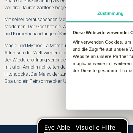
Auch die Auszeichnung als bestes Hotel-Spa in der Region Afri
vor drei Jahren zahllose begeisterte Fans für sich gewinnen k
Zustimmung
Mit seiner berauschenden Melange aus marokkanischer und öst
Modernen. Der Gast hat die Wahl aus über 80 Anwendungen, 
Diese Webseite verwendet 
und Körperbehandlungen (Shiseido), Maniküre und Pediküre (La 
Wir verwenden Cookies, um I
Magie und Mythos La Mamounia: Nach dreijährigem Facelift h
und die Zugriffe auf unsere 
Adressen der Welt wieder eingenommen. Die Hotel-Ikone vor
Website an unsere Partner fü
der Wiedereröffnung verbindet sich die glamouröse Geschic
möglicherweise mit weiteren
mit allen Annehmlichkeiten des 21. Jahrhunderts zu einem einz
der Dienste gesammelt habe
Hitchcocks „Der Mann, der zuviel wusste“ entstand, tauchen d
Spa und ein Feinschmecker-Universum mit zwei gefeierten Zw