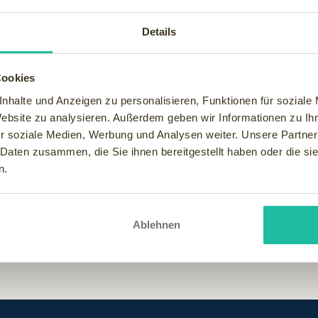
ka, Mittlerer Osten und Indischer Ozean ging an die Grande-Dame
onnte.
Details
licher Kultur verbindet das 2.500 Quadratmeter große Spa auf b
vom klassischen marokkanischen Hamam-Angebot mit marocMaroc-
Cookies
Ric) und Hairstyling (Jean Michel Faretra Paris).
nhalte und Anzeigen zu personalisieren, Funktionen für soziale
at das legendäre Palasthotel der marokkanischen Königsstadt Ma
Website zu analysieren. Außerdem geben wir Informationen zu I
 dem atemberaubenden Panorama des Hohen Atlas bietet ihren Gä
r soziale Medien, Werbung und Analysen weiter. Unsere Partner
hte des Hauses
 Daten zusammen, die Sie ihnen bereitgestellt haben oder die s
igartigen Erlebnis von Sinnlichkeit, Emotionalität und Zauber. W
n.
ie Gäste jetzt in ein modernes Märchen ein. Das verspielte Dekor
ei-Sterne-Köchen sind die Glanzlichter neuen La Mamounia. Wei
Ablehnen