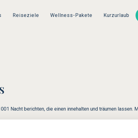
Direkt
zum
s
Reiseziele
Wellness-Pakete
Kurzurlaub
Inhalt
s
01 Nacht berichten, die einen innehalten und träumen lassen. Mi
Mamounia in Marrakesch
wurde bei den Readers’ Spa Awards 2011