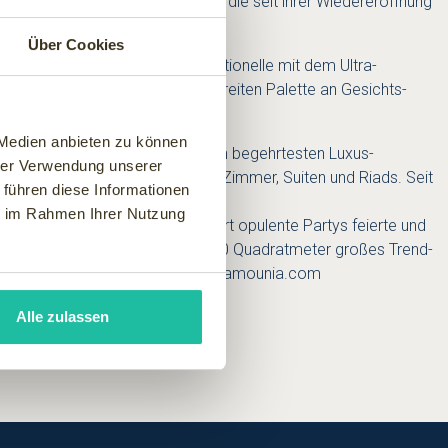
 der marokkanischen Hotellerie, die seit ihrer Wiedereröffnung
Über Cookies
eeindruckende Weise das Traditionelle mit dem Ultra-
Produkten bis hin zu einer breiten Palette an Gesichts-
 Medien anbieten zu können
rrakesch seinen Platz unter den begehrtesten Luxus-
hrer Verwendung unserer
sten 210 spektakulär schöne Zimmer, Suiten und Riads. Seit
 führen diese Informationen
ie im Rahmen Ihrer Nutzung
o Prinz Mamoun im 18. Jahrhundert opulente Partys feierte und
, der sagenhafte Garten, ein 2.500 Quadratmeter großes Trend-
tere Informationen unter
www.mamounia.com
Alle zulassen