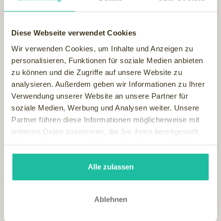
italienisches Design trifft hier auf traditionelle Tiroler
Stilelemente. Heimisches Holz und gewalkter Lodenstoff
geben dem modernen Interieur einen exklusiven„Alpin-
Diese Webseite verwendet Cookies
Touch“, in Szene gesetzt durch raffinierte Lichtquellen.
Wir verwenden Cookies, um Inhalte und Anzeigen zu
personalisieren, Funktionen für soziale Medien anbieten
Natürlich verfügt jede Suite im Hohenwart auch über einen
zu können und die Zugriffe auf unsere Website zu
Logenplatz im Freien. Auf großzügigen Panoramabalkons,
analysieren. Außerdem geben wir Informationen zu Ihrer
ausgestattet mit Komfortliegen, ist gut relaxen – zu Füßen
Verwendung unserer Website an unsere Partner für
die verschwenderische Rosenpracht des Hotelgartens, auf
soziale Medien, Werbung und Analysen weiter. Unsere
Augenhöhe die einzigartige Bergkulisse des
Partner führen diese Informationen möglicherweise mit
Burggrafenamtes… und mittendrin jede Menge Freiraum für
weiteren Daten zusammen, die Sie ihnen bereitgestellt
einzigartige Feriengefühle!
haben oder die sie im Rahmen Ihrer Nutzung der Dienste
Stress ade, sich Zeit nehmen, um das Leben zu genießen.
gesammelt haben.
Dazu habe ich das passende Zitat für Sie entdeckt:
"
Wer
Alle zulassen
zwingen will die Zeit, den wird sie selber zwingen; wer sie
gewähren läßt, dem wird sie Rosen bringen."
Ablehnen