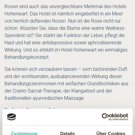
Rosen sind auch das unvergleichbare Merkmal des Hotels
Hohenwart. Das Hotel ist nämlich eingebettet in ein Meer
von herrlich duftenden Rosen. Nun ist die Rose nicht nur
schön. Wussten Sie, dass die Blume eine wahre Wellness-
Spenderin ist? Sie stärkt die Funktion der Leber, pflegt die
Haut und hat eine antidepressive sowie aphrodisierende
Wirkung. Und so erblüht im Hotel Hohenwart ein einmaliges
Behandlungskonzept.
Sie können sich verzaubern lassen – vom betörenden Duft
und der wohltuenden, ausbalancierenden Wirkung dieser
Behandlungszeremonien mit einfachen Grundtechniken aus
der Cranio-Sacral-Therapie, der Klangarbeit und der
traditionellen ayurvedischen Massage.
Taufrisch: Die neuen Suiten
Sie machen ihrem Namen alle Ehre: die fünf neuen,
klimatisierten „Rosensuiten“ im Haus Christine, die ihre Gäste
aufnehmen wie ein duftiger Blütenkelch. Elegantes
Zustimmung
Details
Über Cookies