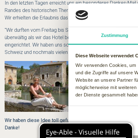
In den letzten Tagen erreicht uns ein besonderes Dankes-Mail
Randes des historischen Thermalbades Bagno Vignoni mit sag
Wir erhielten die Erlaubnis das Mail zu zitieren:
"Wir durften vom Freitag bis Samstag unseren Gewinn einzieh
Zustimmung
überwältig als wir das Hotel betraten. Das Personal ist supe
eingerichtet. Wir haben uns so wohl gefühlt, dass wir ganz w
Schweiz und nochmals vielen herzlichen Dank Sie haben uns e
Diese Webseite verwendet 
Wir verwenden Cookies, um I
und die Zugriffe auf unsere 
Website an unsere Partner fü
möglicherweise mit weiteren
der Dienste gesammelt habe
Wir haben diese Idee toll gefunden und möchten unsere zukü
Danke!