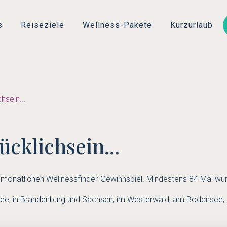
Direkt
zum
s
Reiseziele
Wellness-Pakete
Kurzurlaub
Inhalt
hsein...
cklichsein...
monatlichen Wellnessfinder-Gewinnspiel. Mindestens 84 Mal wurd
e, in Brandenburg und Sachsen, im Westerwald, am Bodensee, in 