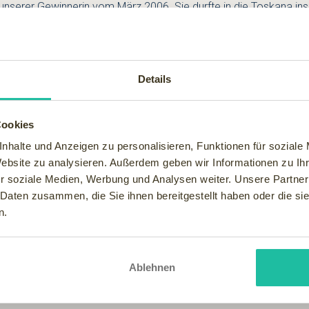
 unserer Gewinnerin vom März 2006. Sie durfte in die Toskana i
enhafter Aussicht auf eine typisch toskanische Landschaft.
en und unvergessliche Tage in der Toscana verbringen. Wir möch
Details
r nett und die ganze Anlage einfach traumhaft schön, die Zimmer
ehmütig abgereist sind. Wir werden wenn es uns möglich ist gan
ine riesen Freude gemacht. Claudia Züger"
Cookies
nhalte und Anzeigen zu personalisieren, Funktionen für soziale
Website zu analysieren. Außerdem geben wir Informationen zu I
r soziale Medien, Werbung und Analysen weiter. Unsere Partner
 Daten zusammen, die Sie ihnen bereitgestellt haben oder die s
n.
Ablehnen
nftigen Gewinner anregen, dem Wellnessfinder doch jeweils ein