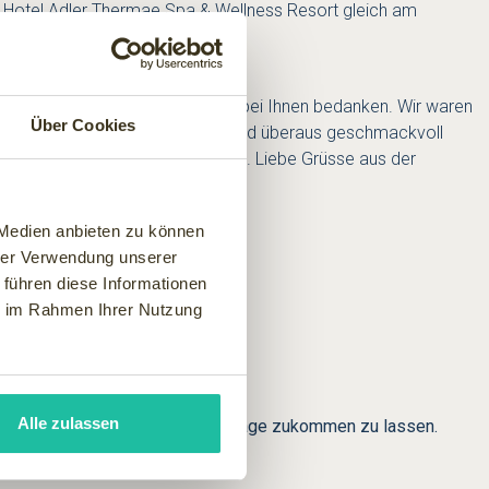
ns Hotel Adler Thermae Spa & Wellness Resort gleich am
ten uns nochmals ganz herzlich bei Ihnen bedanken. Wir waren
Über Cookies
 und überhaupt das ganze Hotel sind überaus geschmackvoll
z bestimmt einmal wieder kommen. Liebe Grüsse aus der
 Medien anbieten zu können
hrer Verwendung unserer
 führen diese Informationen
ie im Rahmen Ihrer Nutzung
Alle zulassen
 Bild Ihrer gewonnenen Wohlfühltage zukommen zu lassen.