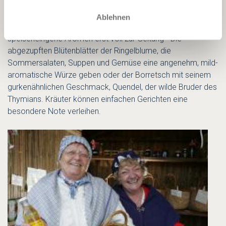
Ohne Kräuter und Gewürze wären die meisten Speisen für
unsere verwöhnten Gaumen langweilig. Denn erst durch die
Ablehnen
Zugabe von Kraut und Würze bekommen die
speiseneingene Aromen erst voll zur Geltung - Die
abgezupften Blütenblätter der Ringelblume, die
Sommersalaten, Suppen und Gemüse eine angenehm, mild-
aromatische Würze geben oder der Borretsch mit seinem
gurkenähnlichen Geschmack, Quendel, der wilde Bruder des
Thymians. Kräuter können einfachen Gerichten eine
besondere Note verleihen.