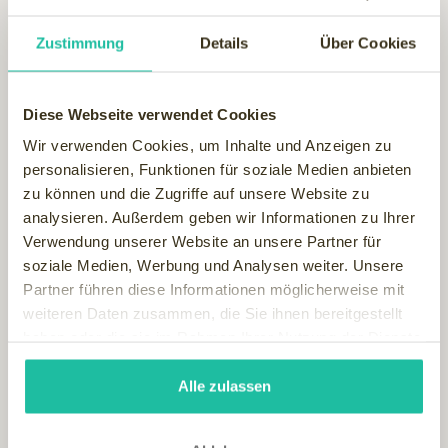
Resort Stegersbach
gehört mit seiner „gelungenen
Zustimmung
Details
Über Cookies
Kombination aus kulinarischer Wellness und
ausgezeichnetem Entspannungsangebot“ zu den zehn
besten „Top Wellness Hotels“ Österreichs.
Diese Webseite verwendet Cookies
Zum herausragenden Angebot des Falkensteiner Balance
Resort Stegersbach zählen das 2.600 qm große Acquapura
Wir verwenden Cookies, um Inhalte und Anzeigen zu
SPA– exklusiv für Hotelgäste – sowie das ganzheitliche
personalisieren, Funktionen für soziale Medien anbieten
Stoffwechsel- und Gewichtsregulationsprogramm
zu können und die Zugriffe auf unsere Website zu
Metabolic Balance. Bei Metabolic Balance liegt der Fokus
analysieren. Außerdem geben wir Informationen zu Ihrer
auf gesunder Ernährung in Kombination mit ausreichend
Verwendung unserer Website an unsere Partner für
Bewegung, um Bluthochdruck, Übergewicht, Herz- oder
soziale Medien, Werbung und Analysen weiter. Unsere
Gefäßkrankheiten vorzubeugen. Ziel ist auch die
Partner führen diese Informationen möglicherweise mit
Verbesserung von Leistungs- und Konzentrationsfähigkeit,
weiteren Daten zusammen, die Sie ihnen bereitgestellt
sowie Gleichgewicht von Körper und Geist. Im
haben oder die sie im Rahmen Ihrer Nutzung der Dienste
Falkensteiner Balance Resort Stegersbach wird sowohl
gesammelt haben.
Metabolic Balance, als auch Metabolic Balance Lifestyle
Alle zulassen
(für Auffrischer und Wiedereinsteiger) das ganze Jahr über
angeboten.