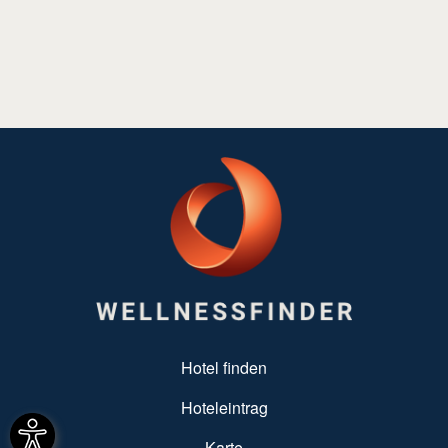
SUBFOOTER MENU
Hotel finden
Hoteleintrag
Karte