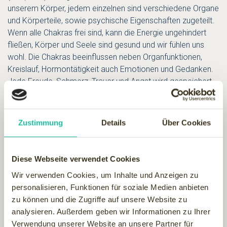
unserem Körper, jedem einzelnen sind verschiedene Organe
und Körperteile, sowie psychische Eigenschaften zugeteilt.
Wenn alle Chakras frei sind, kann die Energie ungehindert
fließen, Körper und Seele sind gesund und wir fühlen uns
wohl. Die Chakras beeinflussen neben Organfunktionen,
Kreislauf, Hormontätigkeit auch Emotionen und Gedanken.
Jede Freude, Schmerz, Trauer und Angst wird gespeichert,
und wirkt sich so körperlich aus. Überwiegend negative
Gefühle blockieren die positive Energie, die dann nur noch
bedingt oder gar nicht mehr fließen kann. Durch die
Zustimmung
Details
Über Cookies
begleitende Energiearbeit lernen wir die jeweilige Situation
anzunehmen, Selbstverantwortung zu übernehmen und
Stresssituationen zu bewältigen.
Diese Webseite verwendet Cookies
Und wie funktioniert
Wir verwenden Cookies, um Inhalte und Anzeigen zu
personalisieren, Funktionen für soziale Medien anbieten
Energiearbeit mit den
zu können und die Zugriffe auf unsere Website zu
Händen?
analysieren. Außerdem geben wir Informationen zu Ihrer
Verwendung unserer Website an unsere Partner für