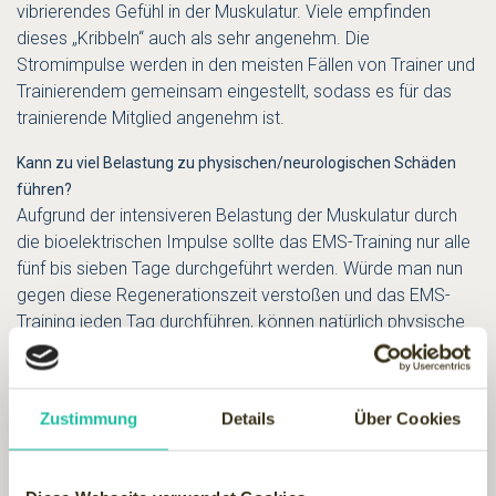
vibrierendes Gefühl in der Muskulatur. Viele empfinden
dieses „Kribbeln“ auch als sehr angenehm. Die
Stromimpulse werden in den meisten Fällen von Trainer und
Trainierendem gemeinsam eingestellt, sodass es für das
trainierende Mitglied angenehm ist.
Kann zu viel Belastung zu physischen/neurologischen Schäden
führen?
Aufgrund der intensiveren Belastung der Muskulatur durch
die bioelektrischen Impulse sollte das EMS-Training nur alle
fünf bis sieben Tage durchgeführt werden. Würde man nun
gegen diese Regenerationszeit verstoßen und das EMS-
Training jeden Tag durchführen, können natürlich physische
Schäden auftreten. Neurologische Schäden sind noch nie
durch das EMS-Training aufgetreten.
Zustimmung
Details
Über Cookies
Ist EMS Training alleine ausreichend?
Diese Frage kann man nicht pauschal beantworten, da es
immer um das jeweilige Trainingsziel geht. Möchte man [...]