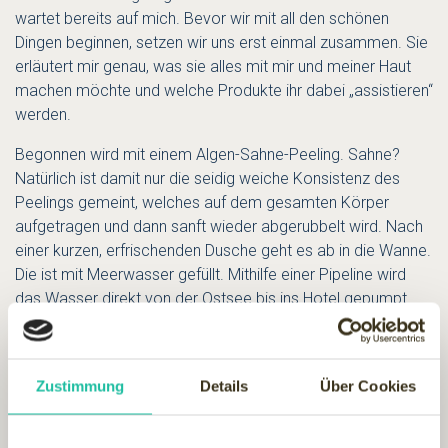
wartet bereits auf mich. Bevor wir mit all den schönen
Dingen beginnen, setzen wir uns erst einmal zusammen. Sie
erläutert mir genau, was sie alles mit mir und meiner Haut
machen möchte und welche Produkte ihr dabei „assistieren“
werden.
Begonnen wird mit einem Algen-Sahne-Peeling. Sahne?
Natürlich ist damit nur die seidig weiche Konsistenz des
Peelings gemeint, welches auf dem gesamten Körper
aufgetragen und dann sanft wieder abgerubbelt wird. Nach
einer kurzen, erfrischenden Dusche geht es ab in die Wanne.
Die ist mit Meerwasser gefüllt. Mithilfe einer Pipeline wird
das Wasser direkt von der Ostsee bis ins Hotel gepumpt
und speist nicht nur alle drei Pools des Hauses, sondern
auch die sieben Thalassowannen. So kann ich im Meer
baden, ohne aus dem Haus zu müssen. Obendrein ist das
Zustimmung
Details
Über Cookies
Wasser schön warm und bekommt mit einem „Schuss“
pulverisierter Algen noch die richtige maritime Note. Das
riecht man übrigens auch. 20 Minuten läuft nun eine