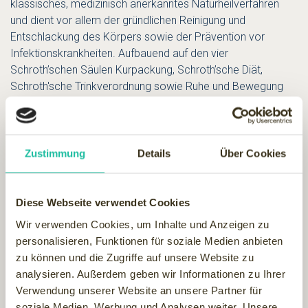
klassisches, medizinisch anerkanntes Naturheilverfahren
und dient vor allem der gründlichen Reinigung und
Entschlackung des Körpers sowie der Prävention vor
Infektionskrankheiten. Aufbauend auf den vier
Schroth’schen Säulen Kurpackung, Schroth’sche Diät,
Schroth'sche Trinkverordnung sowie Ruhe und Bewegung
werden auf natürliche Weise das Immunsystem gestärkt,
die geistige Vitalität gesteigert und nebenbei ein paar
Pfunde verloren. Mehr zur Schrothkur im
Wellness ABC
Im Wellnesshotel Bergkristall wird die Original Oberstaufener
Zustimmung
Details
Über Cookies
Schrothkur schon seit 1986 erfolgreich praktiziert, seit 1995
auch mit Vier-Sterne-Qualität.
Diese Webseite verwendet Cookies
Zum 60. Geburtstag der Schrothkur in Oberstaufen macht
Wir verwenden Cookies, um Inhalte und Anzeigen zu
Ihnen das Wellnesshotel Bergkristall ein Geschenk "7 Tage
personalisieren, Funktionen für soziale Medien anbieten
kuren nur 6 Tage zahlen"
zu können und die Zugriffe auf unsere Website zu
Mehr hier
analysieren. Außerdem geben wir Informationen zu Ihrer
Verwendung unserer Website an unsere Partner für
soziale Medien, Werbung und Analysen weiter. Unsere