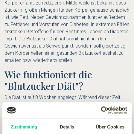
Körper erfährt, zu reduzieren. Mittlerweile ist bekannt, dass
Zucker in großen Mengen für den Körper genauso schädlich
ist, wie Fett. Neben Gewichtszunahmen führt er außerdem
zu Fettleber und Vorstufen von Diabetes. In extremen Fällen
erkranken Betroffene für den Rest ihres Lebens an Diabetes
Typ II. Die Blutzucker Diät hat somit nicht nur den
Gewichtsverlust als Schwerpunkt, sondern soll gleichzeitig
dem Körper helfen einen gesunden Blutzuckerhaushalt zu
erhalten bzw. wiederherzustellen.
Wie funktioniert die
"Blutzucker Diät"?
Die Diät ist auf 8 Wochen angelegt. Während dieser Zeit
reduzieren Sie Ihre Kalorienzufuhr auf täglich rund 800
Kalorien oder Fasten nach dem 5:2 Prinzip. Das heißt 5
Tage die Woche essen Sie normal und an 2 Tagen der
Woche wird gefastet, sodass Sie nur rund ein Viertel des
Zustimmung
Details
Über Cookies
täglichen Kalorienbedarfs konsumieren. Achten Sie