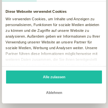
während dieser Zeit darauf möglichst wenig Zucker und
Kohlenhydrate zu konsumieren. Dazu zählen unter anderem
Diese Webseite verwendet Cookies
Brot, Kartoffeln, Pasta, Reis sowie versteckte Zucker
Wir verwenden Cookies, um Inhalte und Anzeigen zu
Lieferanten, beispielsweise sehr fruchtzuckerreiches Obst,
personalisieren, Funktionen für soziale Medien anbieten
wie Bananen oder Ananas.
zu können und die Zugriffe auf unsere Website zu
Besser eignen sich Äpfel, Birnen, verschiedene Beeren und
analysieren. Außerdem geben wir Informationen zu Ihrer
Nüsse. Außerdem sollte viel Gemüse, mageres Fleisch und
Verwendung unserer Website an unsere Partner für
Fisch auf dem Speiseplan stehen.
soziale Medien, Werbung und Analysen weiter. Unsere
Um erfolgreich abzunehmen sollten Sie zusätzlich auf
Partner führen diese Informationen möglicherweise mit
ausreichend Bewegung achten. Schon ein leichtes, aber
weiteren Daten zusammen, die Sie ihnen bereitgestellt
tägliches Muskeltraining unterstützt den Stoffwechsel und
haben oder die sie im Rahmen Ihrer Nutzung der Dienste
kurbelt somit die Fettverbrennung an.
gesammelt haben.
Alle zulassen
Ablehnen