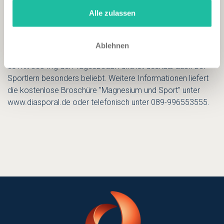
gesammelt haben.
wichtig, die entstandenen Magnesiumverluste während der
Alle zulassen
Erholungsphase auszugleichen. Schnell und bequem gehts
mit dem Direktgranulat von Magnesium-Diasporal, das
jederzeit und überall griffbereit ist. Ganz ohne Flüssigkeit mit
Ablehnen
erfrischend saurem Zitronengeschmack (zuckerfrei) deckt
es mit 300 mg den Tagesbedarf und ist deshalb auch bei
Sportlern besonders beliebt. Weitere Informationen liefert
die kostenlose Broschüre "Magnesium und Sport" unter
www.diasporal.de
oder telefonisch unter 089-996553555.