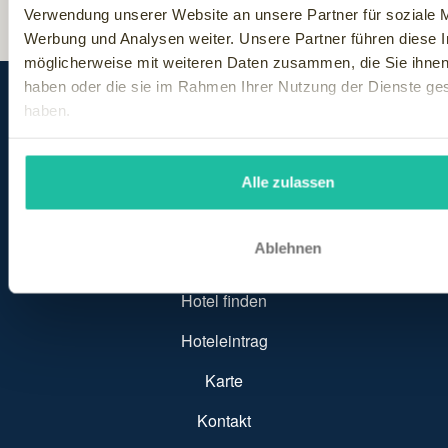
Verwendung unserer Website an unsere Partner für soziale 
Werbung und Analysen weiter. Unsere Partner führen diese 
möglicherweise mit weiteren Daten zusammen, die Sie ihnen 
haben oder die sie im Rahmen Ihrer Nutzung der Dienste g
haben.
Alle zulassen
Ablehnen
SUBFOOTER MENU
Hotel finden
Hoteleintrag
Karte
Kontakt