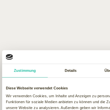
Wir danken Kirstin Warmut herzlich, dass sie uns auf das
Zustimmung
Details
Üb
Video aufmerksam gemacht hat. Und jetzt sind Sie doch
bestimmt neugierig, oder? Bilder sagen mehr als 1000
Worte - Film ab! Schauen Sie sich das Video an und lassen
Diese Webseite verwendet Cookies
Sie sich für Ihren nächsten Wellness-Aufenthalt inspirieren.​
Wir verwenden Cookies, um Inhalte und Anzeigen zu persona
Funktionen für soziale Medien anbieten zu können und die Zug
unsere Website zu analysieren. Außerdem geben wir Informat