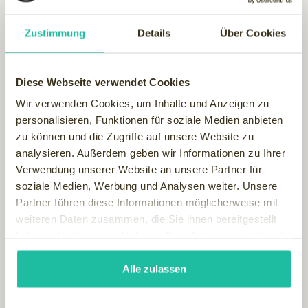
Ein Heu-Peeling sorgt für Muskel-Entspannung, während ein
Honig-Bergsalz-Peeling tiefenreinigend und pflegend wirkt.
Zustimmung
Details
Über Cookies
In Kombination mit einer „Kräutermischung“ aus Wacholder,
Thymian oder Latschenkiefer stimuliert das Bergsalz den
Stoffwechsel, wirkt entschlackend und versorgt den Körper
Diese Webseite verwendet Cookies
mit wichtigen Mineralien und Spurenelementen. Das
hochmotivierte Spa-Team kennt die verschiedenen
Wir verwenden Cookies, um Inhalte und Anzeigen zu
Wirkungen der Naturheilmittel ganz genau und hält für jeden
personalisieren, Funktionen für soziale Medien anbieten
Gast die passende Empfehlung aus der umfangreichen
zu können und die Zugriffe auf unsere Website zu
Auswahl an Packungen und Bädern parat.
analysieren. Außerdem geben wir Informationen zu Ihrer
Verwendung unserer Website an unsere Partner für
soziale Medien, Werbung und Analysen weiter. Unsere
Partner führen diese Informationen möglicherweise mit
weiteren Daten zusammen, die Sie ihnen bereitgestellt
haben oder die sie im Rahmen Ihrer Nutzung der Dienste
gesammelt haben.
Alle zulassen