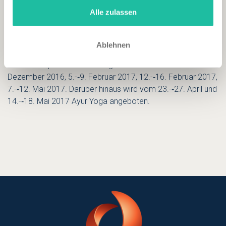
Alle zulassen
Das Bergkristall veranstaltet regelmäßig Ayurveda-­‐
Workshops. Auf dem Programm stehen dabei ein
ayurvedischer Kochkurs, ausgleichende Anwendungen und
Ablehnen
ayurvedisches Essen. Er ist mit vier Übernachtungen ab
1.102 Euro pro Person zu folgenden Daten buchbar: 4.-­‐8.
Dezember 2016, 5.-­‐9. Februar 2017, 12.-­‐16. Februar 2017,
7.-­‐12. Mai 2017. Darüber hinaus wird vom 23.-­‐27. April und
14.-­‐18. Mai 2017 Ayur Yoga angeboten.