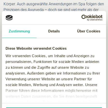
Körper. Auch ausgewählte Anwendungen im Spa folgen den
Prinzipien des Ayurveda – doch sie sind viel mehr als der
allseits bekannte Stirnguss. Doch nach einem Workshop im
Bergkristall muss der Ausflug in die ayurvedische Lebensart
nicht beendet sein – denn so, wie Keerthi Bandara kocht,
Zustimmung
Details
Über Cookies
sind die Gerichte leicht daheim zuzubereiten. Ein Handbuch
hilft dabei, die Prinzipien in den Alltag zu integrieren.
Diese Webseite verwendet Cookies
Wir verwenden Cookies, um Inhalte und Anzeigen zu
personalisieren, Funktionen für soziale Medien anbieten
zu können und die Zugriffe auf unsere Website zu
analysieren. Außerdem geben wir Informationen zu Ihrer
Verwendung unserer Website an unsere Partner für
soziale Medien, Werbung und Analysen weiter. Unsere
Partner führen diese Informationen möglicherweise mit
weiteren Daten zusammen, die Sie ihnen bereitgestellt
haben oder die sie im Rahmen Ihrer Nutzung der Dienste
gesammelt haben.