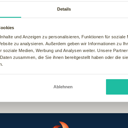
Details
n Haut
Cookies
rkt das Immunsystem unserer empfindlichen Haut mit Tiefsee-El
nhalte und Anzeigen zu personalisieren, Funktionen für soziale
und hilft der Haut, sich selbst zu helfen. Dabei werden u.a. Rötun
Website zu analysieren. Außerdem geben wir Informationen zu I
ik noch verträglicher und wird deshalb immer vor der anschlie
r soziale Medien, Werbung und Analysen weiter. Unsere Partner
, Duft- und Konservierungsstoffen.
 Daten zusammen, die Sie ihnen bereitgestellt haben oder die s
n.
ich hier
Ablehnen