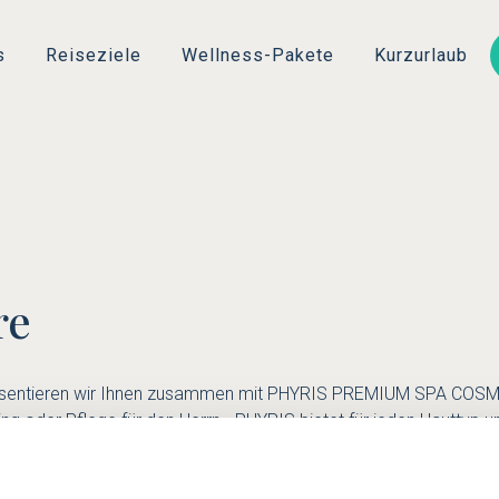
Direkt
zum
s
Reiseziele
Wellness-Pakete
Kurzurlaub
Inhalt
re
sentieren wir Ihnen zusammen mit PHYRIS PREMIUM SPA COSMET
ing oder Pflege für den Herrn - PHYRIS bietet für jeden Hauttyp 
auty Pflege & more" sammeln, damit Sie den schnellen Überblick