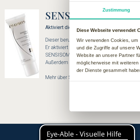
Zustimmung
SENSISOMI BALM
Aktiviert die Widerstandskraft der sensible
Diese Webseite verwendet 
Dieser beruhigende Anti-Stress Balsam stä
Wir verwenden Cookies, um I
Er aktiviert die körpereigenen Abwehrkräfte 
und die Zugriffe auf unsere 
SENSISOMI BALM macht die tägliche Kosmet
Website an unsere Partner fü
Außerdem ist er frei von Emulgatoren, Farb-
möglicherweise mit weiteren
der Dienste gesammelt habe
Mehr über SENSISOMI BALM von PHYRIS gle