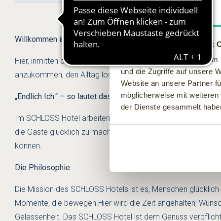
Zustimmung
Willkommen im SCHLOSS Hotel.
Diese Webseite verwendet 
Wir verwenden Cookies, um I
Hier, inmitten der Ruhe und Abgeschiedenheit einer einzigart
und die Zugriffe auf unsere 
anzukommen, den Alltag loszulassen und neue Kraft zu tanken
Website an unsere Partner fü
möglicherweise mit weiteren
„Endlich Ich.“ – so lautet das Motto und der Leitsatz diese
der Dienste gesammelt habe
Im SCHLOSS Hotel arbeiten besondere Menschen mit außerge
die Gäste glücklich zu machen. Das „Endlich Ich.“-Gefühl ent
können.
Die Philosophie.
Die Mission des SCHLOSS Hotels ist es, Menschen glücklich 
Momente, die bewegen.Hier wird die Zeit angehalten; Wünsche
Gelassenheit. Das SCHLOSS Hotel ist dem Genuss verpflichtet