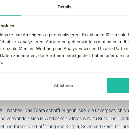
Details
Cookies
nhalte und Anzeigen zu personalisieren, Funktionen für soziale
igen Natur, bietet sich die Gelegenheit, in einer exklusiven Umgeb
Website zu analysieren. Außerdem geben wir Informationen zu I
. Die Zeit hier lädt zum Genießen ein.
r soziale Medien, Werbung und Analysen weiter. Unsere Partner
 Daten zusammen, die Sie ihnen bereitgestellt haben oder die s
s Hauses.
n.
wöhnlichen Fähigkeiten und dem starken Willen, Großartiges zu
faltet hier eine magische Anziehungskraft, der sich die Gäste ka
Ablehnen
zu machen. Das Team schafft Augenblicke, die unvergesslich sin
 verwandeln sich in Wirklichkeit, Stress wird zu Ruhe und Hekti
 und fördert die Entfaltung von Körper, Seele und Geist. Im Eink