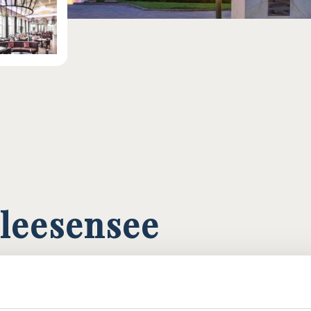
leesensee
INARIK
ANGEBOTE
ANFAHRT