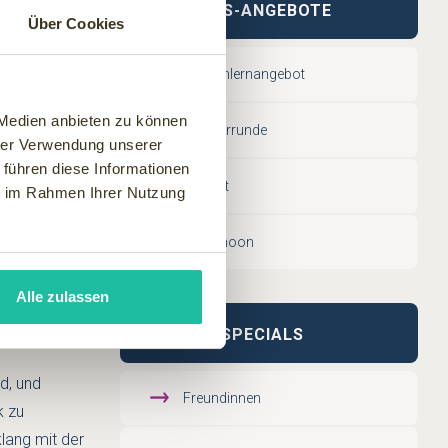
WELLNESS-ANGEBOTE
Über Cookies
Kennenlernangebot
 Medien anbieten zu können
ung
Männerrunde
hrer Verwendung unserer
 führen diese Informationen
Ich-Zeit
ie im Rahmen Ihrer Nutzung
 leisten und
Babymoon
um entziehen
Alle zulassen
THEMEN SPECIALS
d, und
Freundinnen
k zu
lang mit der