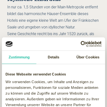
In nur ca. 1,5 Stunden von der Main-Metropole entfernt
bildet das harmonische Häuser-Ensemble dieses
Hotels eine eigene kleine Welt am Ufer der Fränkischen
Saale und umgeben von idyllischer Natur.
Seine Geschichte reicht bis ins Jahr 1520 zurück, als
Ritter und Edelleute dort residierten. 1684 wurde es
erstmals als "Neumühle" erwähnt und bis Mitte des
vorigen Jahrhunderts auch genutzt. Unterdessen hat
Zustimmung
Details
Über Cookies
man dieses Kleinod als solches erkannt, und es nach
historischem Vorbild liebevoll wieder aufgebaut, mit
dem Ziel vieles Alte zu erhalten, Brunnen und Mühlrad zu
Diese Webseite verwendet Cookies
erneuern, Wehr und Mühlschuss wieder herzustellen und
Wir verwenden Cookies, um Inhalte und Anzeigen zu
den Komplex harmonisch in Einklang mit der Fluss-
personalisieren, Funktionen für soziale Medien anbieten
zu können und die Zugriffe auf unsere Website zu
Landschaft zu bringen.
analysieren. Außerdem geben wir Informationen zu Ihrer
Verwendung unserer Website an unsere Partner für