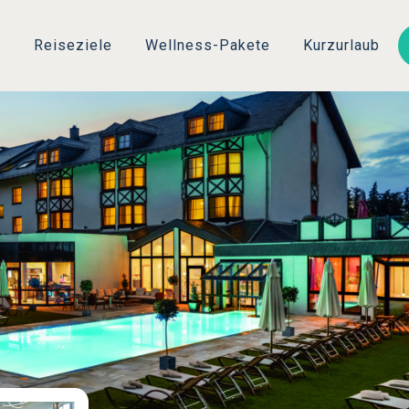
Direkt
zum
s
Reiseziele
Wellness-Pakete
Kurzurlaub
Inhalt