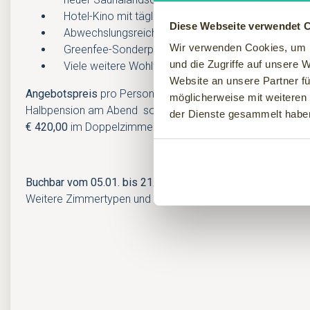
Hotel-Kino mit täglich wechselnden Filmklassikern
Diese Webseite verwendet 
Abwechslungsreiches Sportprogramm
Wir verwenden Cookies, um I
Greenfee-Sonderpreise
und die Zugriffe auf unsere 
Viele weitere Wohlfühlleistungen
Website an unsere Partner fü
Angebotspreis
pro Person inkl. großem Vital-Frühstücksbuf
möglicherweise mit weiteren
Halbpension am Abend sowie o.g. Leistungen
ab:
der Dienste gesammelt habe
€ 420,00
im Doppelzimmer Komfort
Buchbar vom 05.01. bis 21.12.2025
(Anreisetag Sonntag bi
Weitere Zimmertypen und Suiten sowie Einzelbelegung auf