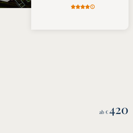
420
ab €