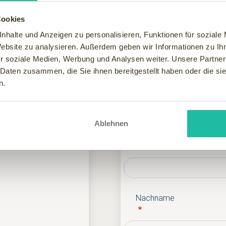
Cookies
nhalte und Anzeigen zu personalisieren, Funktionen für soziale
Website zu analysieren. Außerdem geben wir Informationen zu I
Ihre Kontaktdate
r soziale Medien, Werbung und Analysen weiter. Unsere Partner
fet, 1 x Verwöhn-
 Daten zusammen, die Sie ihnen bereitgestellt haben oder die s
n.
Anrede
Ablehnen
s Mittwoch)
Vorname
 Anfrage.
Nachname