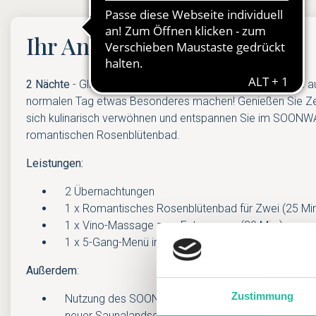
Ihr Angebot
2 Nächte
- Glück ist, Zeit mit Menschen zu verbringen, die
normalen Tag etwas Besonderes machen! Genießen Sie Zeit
sich kulinarisch verwöhnen und entspannen Sie im SOONW
romantischen Rosenblütenbad.
Leistungen:
2 Übernachtungen
1 x Romantisches Rosenblütenbad für Zwei (25 Min
1 x Vino-Massage zum Entspannen (30 Min.)
1 x 5-Gang-Menü inkl. einem Glas Champagner zu
Außerdem
:
Zustimmung
Nutzung des SOONWALD spa auf 2.800 m² mit Inn
neuer Saunalandschaft